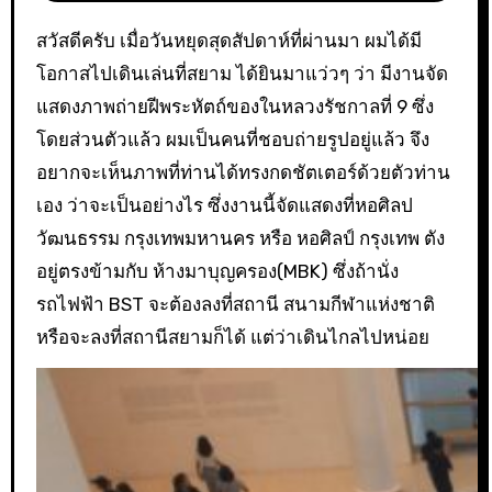
สวัสดีครับ เมื่อวันหยุดสุดสัปดาห์ที่ผ่านมา ผมได้มี
โอกาสไปเดินเล่นที่สยาม ได้ยินมาแว่วๆ ว่า มีงานจัด
แสดงภาพถ่ายฝีพระหัตถ์ของในหลวงรัชกาลที่ 9 ซึ่ง
โดยส่วนตัวแล้ว ผมเป็นคนที่ชอบถ่ายรูปอยู่แล้ว จึง
อยากจะเห็นภาพที่ท่านได้ทรงกดชัตเตอร์ด้วยตัวท่าน
เอง ว่าจะเป็นอย่างไร ซึ่งงานนี้จัดแสดงที่หอศิลป
วัฒนธรรม กรุงเทพมหานคร หรือ หอศิลป์ กรุงเทพ ตัง
อยู่ตรงข้ามกับ ห้างมาบุญครอง(MBK) ซึ่งถ้านั่ง
รถไฟฟ้า BST จะต้องลงที่สถานี สนามกีฬาแห่งชาติ
หรือจะลงที่สถานีสยามก็ได้ แต่ว่าเดินไกลไปหน่อย