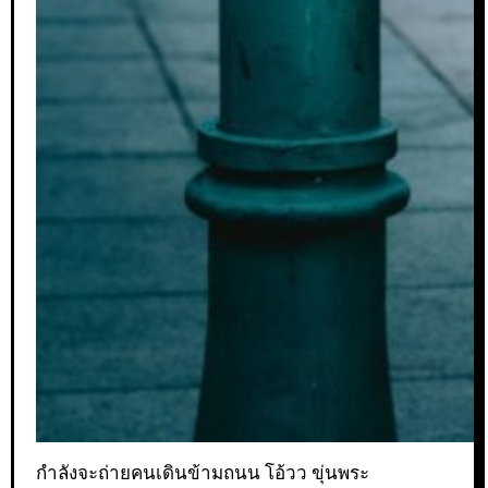
กำลังจะถ่ายคนเดินข้ามถนน โอ้วว ขุ่นพระ