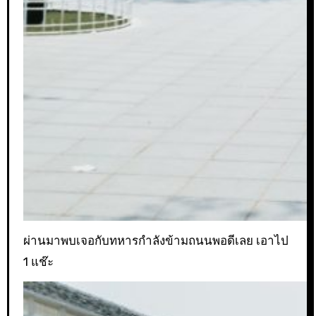
ผ่านมาพบเจอกับทหารกำลังข้ามถนนพอดีเลย เอาไป
1 แช๊ะ