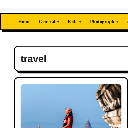
Home
General
Ride
Photograph
travel