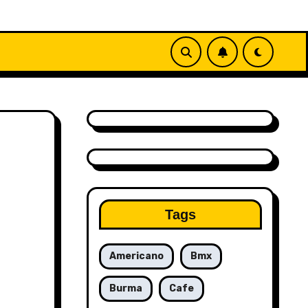
Tags
Americano
Bmx
Burma
Cafe