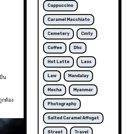
Cappuccino
Caramel Macchiato
Cemetery
Cmty
Coffee
Dhc
Hot Latte
Laos
Law
Mandalay
Mocha
Myanmar
ูกต้อง
Photography
Salted Caramel Affogat
Street
Travel