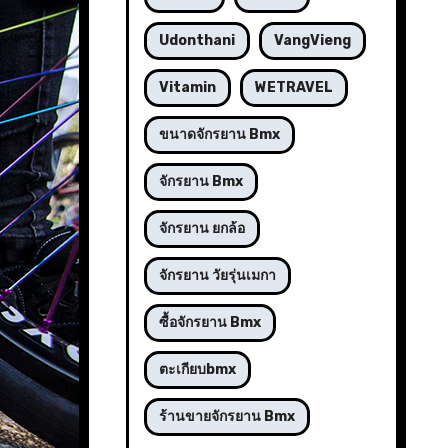
Udonthani
VangVieng
Vitamin
WETRAVEL
ขนาดจักรยาน Bmx
จักรยาน Bmx
จักรยาน ยกล้อ
จักรยาน วัยรุ่นเมกา
ซื้อจักรยาน Bmx
ตะเกียบbmx
ร้านขายจักรยาน Bmx