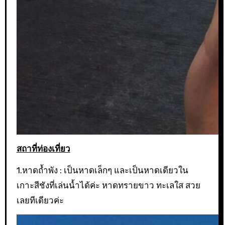
สถาที่ท่องเที่ยว
1.หาดถ้ำพัง : เป็นหาดเล็กๆ และเป็นหาดเดียวใน
เกาะสีชังที่เล่นน้ำได้ค่ะ หาดทรายขาว ทะเลใส สวย
เลยทีเดียวค่ะ