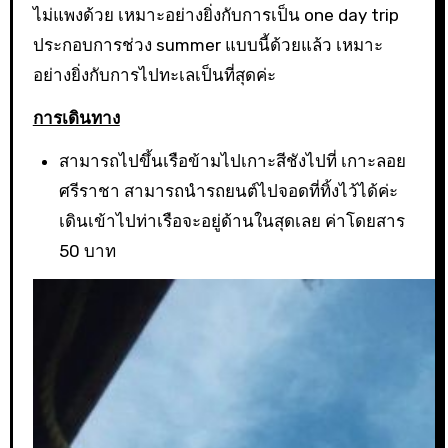
ไม่แพงด้วย เหมาะอย่างยิ่งกับการเป็น one day trip
ประกอบการช่วง summer แบบนี้ด้วยแล้ว เหมาะ
อย่างยิ่งกับการไปทะเลเป็นที่สุดค่ะ
การเดินทาง
สามารถไปขึ้นเรือข้ามไปเกาะสีชังไปที่ เกาะลอย
ศรีราชา สามารถนำรถยนต์ไปจอดที่ทิ้งไว้ได้ค่ะ
เดินเข้าไปท่าเรือจะอยู่ด้านในสุดเลย ค่าโดยสาร
50 บาท