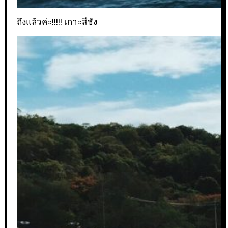
ถึงแล้วค่ะ!!!!! เกาะสีชัง