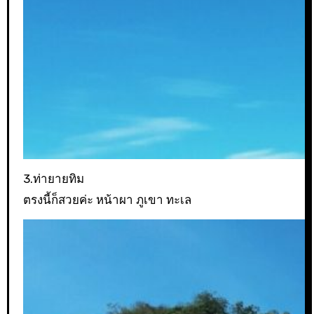
3.ท่ายายทิม
ตรงนี้ก็สวยค่ะ หน้าผา ภูเขา ทะเล