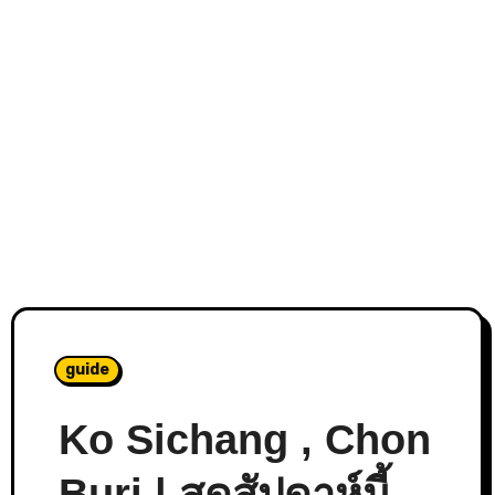
guide
Ko Sichang , Chon
Buri | สุดสัปดาห์นี้