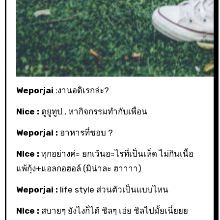
Weporjai
:งานอดิเรกล่ะ?
Nice :
ดูยูทูป , หากิจกรรมทำกับเพื่อน
Weporjai :
อาหารที่ชอบ ?
Nice :
ทุกอย่างค่ะ ยกเว้นอะไรที่เป็นเห็ด ไม่กินเนื้อ
แพ้กุ้ง+แอลกอฮอล์ (มิน่าละ ฮาาาา)
Weporjai
:
life style ส่วนตัวเป็นแบบไหน
Nice :
สบายๆ ยังไงก็ได้ ชิลๆ เฮ่ย ชิลไปมั้ยเนี่ยยย